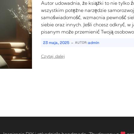
Autor udowadnia, że książki to nie tylko ź
wszystkim potężne narzędzie samorozwoju
samoświadomość, wzmacnia pewność siebie
siebie oraz innych. Jeśli chcesz odkryć, 
pisanym może przemienić Twoją osobowość i
-
23 maja, 2025
admin
AUTOR:
Czytaj dalej
 Inspiracje DIY i rękodzieło handmade. Zbudowany z
prz