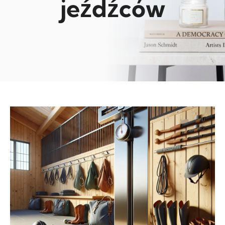
jeźdźców