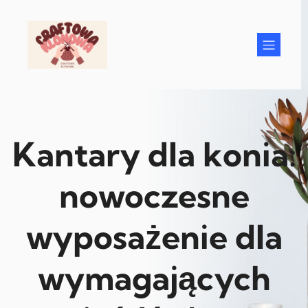
Przejdź
do
treści
Kantary dla konia:
nowoczesne
wyposażenie dla
wymagających