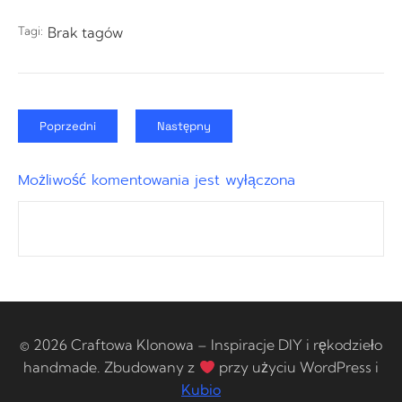
Tagi:
Brak tagów
Poprzedni
Następny
Możliwość komentowania jest wyłączona
© 2026 Craftowa Klonowa – Inspiracje DIY i rękodzieło
handmade. Zbudowany z
przy użyciu WordPress i
Kubio