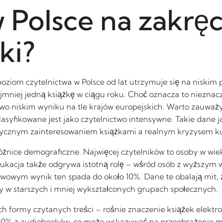
 Polsce na zakręc
ki?
iom czytelnictwa w Polsce od lat utrzymuje się na niskim po
jmniej jedną książkę w ciągu roku. Choć oznacza to niezna
wo niskim wyniku na tle krajów europejskich. Warto zauważy
klasyfikowane jest jako czytelnictwo intensywne. Takie dane 
dycznym zainteresowaniem książkami a realnym kryzysem kult
óżnice demograficzne. Najwięcej czytelników to osoby w wie
ukacja także odgrywa istotną rolę – wśród osób z wyższym 
owym wynik ten spada do około 10%. Dane te obalają mit, ż
y w starszych i mniej wykształconych grupach społecznych.
 formy czytanych treści – rośnie znaczenie książek elektro
10% z audiobooków, co może wskazywać na przeobrażenie mod