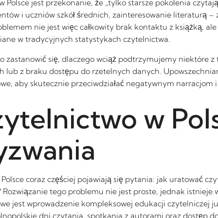
Polsce jest przekonanie, że „tylko starsze pokolenia czytaj
ów i uczniów szkół średnich, zainteresowanie literaturą – 
lemem nie jest więc całkowity brak kontaktu z książką, ale 
iane w tradycyjnych statystykach czytelnictwa.
to zastanowić się, dlaczego wciąż podtrzymujemy niektóre z
ch lub z braku dostępu do rzetelnych danych. Upowszechnia
owe, aby skutecznie przeciwdziałać negatywnym narracjom i r
zytelnictwo w Pol
yzwania
Polsce coraz częściej pojawiają się pytania: jak uratować czy
ozwiązanie tego problemu nie jest proste, jednak istnieje wi
e jest wprowadzenie kompleksowej edukacji czytelniczej ju
ólnopolskie dni czytania, spotkania z autorami oraz dostęp d