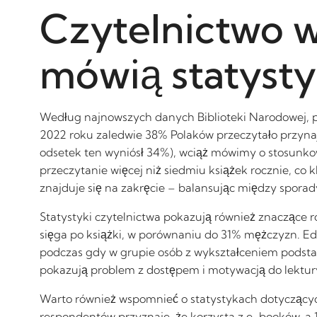
Czytelnictwo w
mówią statysty
Według najnowszych danych Biblioteki Narodowej, poz
2022 roku zaledwie 38% Polaków przeczytało przyna
odsetek ten wyniósł 34%), wciąż mówimy o stosunko
przeczytanie więcej niż siedmiu książek rocznie, co 
znajduje się na zakręcie – balansując między spora
Statystyki czytelnictwa pokazują również znaczące r
sięga po książki, w porównaniu do 31% mężczyzn. Ed
podczas gdy w grupie osób z wykształceniem podstaw
pokazują problem z dostępem i motywacją do lektur
Warto również wspomnieć o statystykach dotyczących
respondentów przyznaje, że korzysta z e-booków, a 