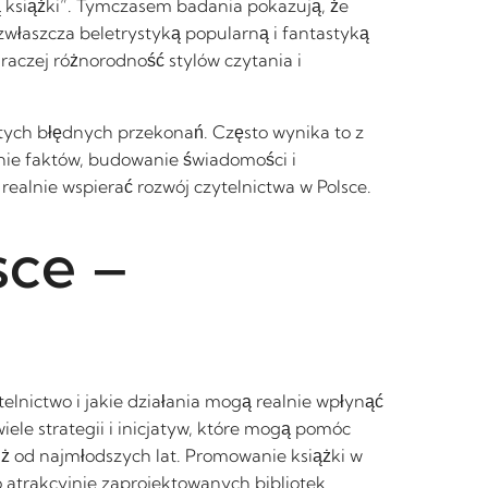
ą książki”. Tymczasem badania pokazują, że
zwłaszcza beletrystyką popularną i fantastyką
raczej różnorodność stylów czytania i
 tych błędnych przekonań. Często wynika to z
nie faktów, budowanie świadomości i
ealnie wspierać rozwój czytelnictwa w Polsce.
sce –
telnictwo i jakie działania mogą realnie wpłynąć
ele strategii i inicjatyw, które mogą pomóc
ż od najmłodszych lat. Promowanie książki w
o atrakcyjnie zaprojektowanych bibliotek