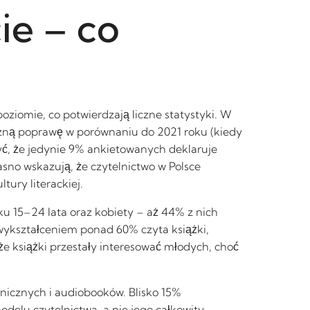
ie – co
ziomie, co potwierdzają liczne statystyki. W
czną poprawę w porównaniu do 2021 roku (kiedy
ć, że jedynie 9% ankietowanych deklaruje
jasno wskazują, że czytelnictwo w Polsce
ury literackiej.
ku 15–24 lata oraz kobiety – aż 44% z nich
wykształceniem ponad 60% czyta książki,
e książki przestały interesować młodych, choć
nicznych i audiobooków. Blisko 15%
elu czytelnictwa, a nie jego całkowity