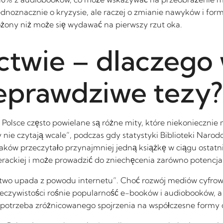
oznacznie o kryzysie, ale raczej o zmianie nawyków i form 
złożony niż może się wydawać na pierwszy rzut oka.
ictwie – dlaczego
eprawdziwe tezy?
Polsce często powielane są różne mity, które niekoniecznie
y nie czytają wcale”, podczas gdy statystyki Biblioteki Naro
laków przeczytało przynajmniej jedną książkę w ciągu ostatn
erackiej i może prowadzić do zniechęcenia zarówno potencjal
nictwo upada z powodu internetu”. Choć rozwój mediów cyfr
eczywistości rośnie popularność e-booków i audiobooków, a wi
m potrzeba zróżnicowanego spojrzenia na współczesne formy