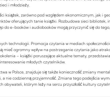
eci i młodzieży.
ci książek, zarówno pod względem ekonomicznym, jak i geo
tów oferujących tanie książki. Rozbudowa sieci bibliotek, i
p do e-booków i audiobooków mogą przyczynić się do tego, ż
ych technologii. Promocja czytania w mediach społeczności
ą mieć ogromny wpływ na postrzeganie czytania jako atrakc
kolenia – książki poruszające aktualne tematy, przedstawi
interesowanie młodych czytelników.
twa w Polsce, znajduje się także konieczność zmiany mentaln
acji, a nie codzienną przyjemność. Zmiana tego podejścia 
h obywateli, którym leży na sercu przyszłość kultury czytel