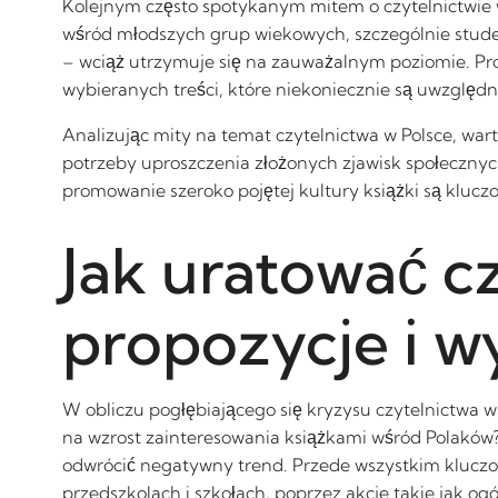
Kolejnym często spotykanym mitem o czytelnictwie w 
wśród młodszych grup wiekowych, szczególnie student
– wciąż utrzymuje się na zauważalnym poziomie. Prob
wybieranych treści, które niekoniecznie są uwzględn
Analizując mity na temat czytelnictwa w Polsce, war
potrzeby uproszczenia złożonych zjawisk społeczny
promowanie szeroko pojętej kultury książki są klucz
Jak uratować c
propozycje i w
W obliczu pogłębiającego się kryzysu czytelnictwa w 
na wzrost zainteresowania książkami wśród Polaków? R
odwrócić negatywny trend. Przede wszystkim kluczow
przedszkolach i szkołach, poprzez akcje takie jak og