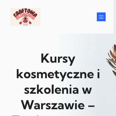
Przejdź
do
treści
Kursy
kosmetyczne i
szkolenia w
Warszawie –