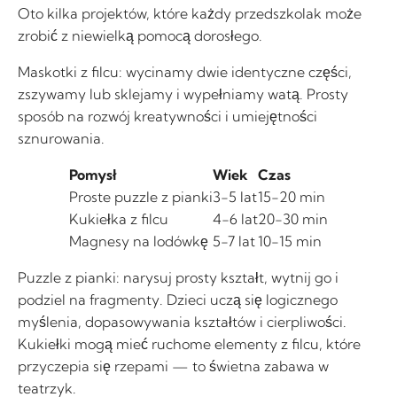
Oto kilka projektów, które każdy przedszkolak może
zrobić z niewielką pomocą dorosłego.
Maskotki z filcu: wycinamy dwie identyczne części,
zszywamy lub sklejamy i wypełniamy watą. Prosty
sposób na rozwój kreatywności i umiejętności
sznurowania.
Pomysł
Wiek
Czas
Proste puzzle z pianki
3-5 lat
15-20 min
Kukiełka z filcu
4-6 lat
20-30 min
Magnesy na lodówkę
5-7 lat
10-15 min
Puzzle z pianki: narysuj prosty kształt, wytnij go i
podziel na fragmenty. Dzieci uczą się logicznego
myślenia, dopasowywania kształtów i cierpliwości.
Kukiełki mogą mieć ruchome elementy z filcu, które
przyczepia się rzepami — to świetna zabawa w
teatrzyk.