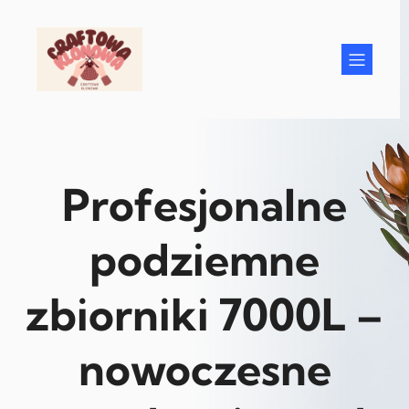
Przejdź
do
treści
Profesjonalne
podziemne
zbiorniki 7000L –
nowoczesne