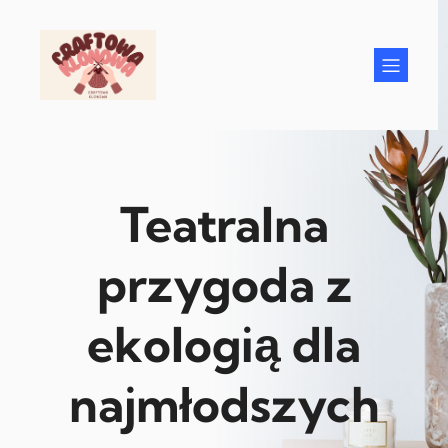
Przejdź
do
treści
Teatralna
przygoda z
ekologią dla
najmłodszych