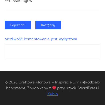
Tagi:
Brak tagów
Poprzedni
Następny
Możliwość komentowania jest wyłączona
© 2026 Craftowa Klonowa – Inspiracje DIY i rękodzieło
handmade. Zbudowany z
przy użyciu WordPress i
Kubio