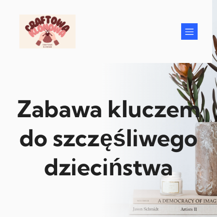
Przejdź
do
treści
Zabawa kluczem
do szczęśliwego
dzieciństwa