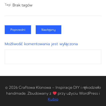
Tagi:
Brak tagów
Poprzedni
Następny
Możliwość komentowania jest wyłączona
© 2026 Craftowa Klonowa – Inspiracje DIY i rękodzieło
handmade. Zbudowany z
przy użyciu WordPress i
Kubio