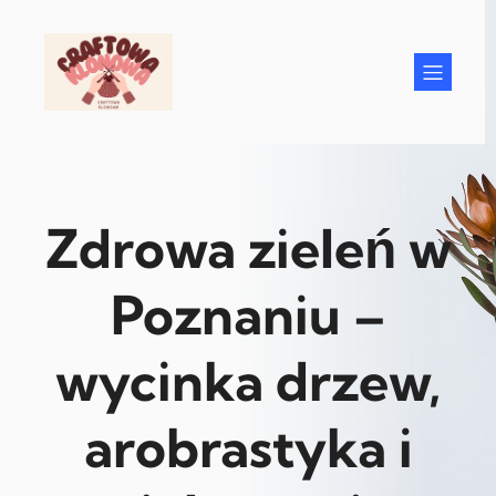
Przejdź
do
treści
Zdrowa zieleń w
Poznaniu –
wycinka drzew,
arobrastyka i