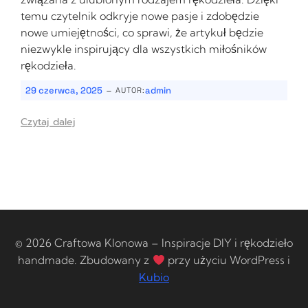
temu czytelnik odkryje nowe pasje i zdobędzie
nowe umiejętności, co sprawi, że artykuł będzie
niezwykle inspirujący dla wszystkich miłośników
rękodzieła.
-
29 czerwca, 2025
admin
AUTOR:
Czytaj dalej
© 2026 Craftowa Klonowa – Inspiracje DIY i rękodzieło
handmade. Zbudowany z
przy użyciu WordPress i
Kubio