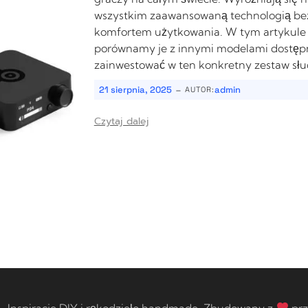
wszystkim zaawansowaną technologią bez
komfortem użytkowania. W tym artykule p
porównamy je z innymi modelami dostępn
zainwestować w ten konkretny zestaw sł
-
21 sierpnia, 2025
admin
AUTOR:
Czytaj dalej
 Inspiracje DIY i rękodzieło handmade. Zbudowany z
prz