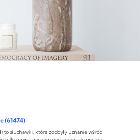
łe (61474)
74) to słuchawki, które zdobyły uznanie wśród
 nie tylko nowoczesnym designem, ale przede