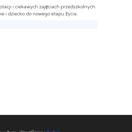
ptacji i ciekawych zajęciach przedszkolnych.
ie i dziecko do nowego etapu życia.
y użyciu WordPress i
Kubio