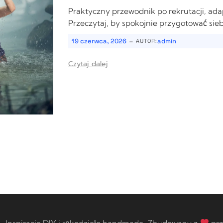
Praktyczny przewodnik po rekrutacji, ada
Przeczytaj, by spokojnie przygotować sieb
-
19 czerwca, 2026
admin
AUTOR:
Czytaj dalej
 Inspiracje DIY i rękodzieło handmade. Zbudowany z
prz