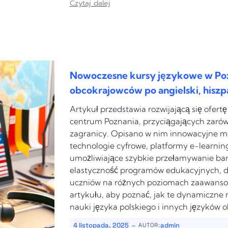
Czytaj dalej
Nowoczesne kursy językowe w Pozn
obcokrajowców po angielski, hiszpa
Artykuł przedstawia rozwijającą się ofe
centrum Poznania, przyciągających zarów
zagranicy. Opisano w nim innowacyjne m
technologie cyfrowe, platformy e-learnin
umożliwiające szybkie przełamywanie bar
elastyczność programów edukacyjnych, 
uczniów na różnych poziomach zaawansow
artykułu, aby poznać, jak te dynamiczne 
nauki języka polskiego i innych języków 
-
4 listopada, 2025
admin
AUTOR: