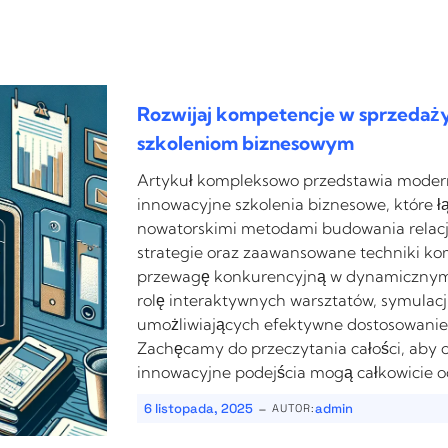
Rozwijaj kompetencje w sprzedaż
szkoleniom biznesowym
Artykuł kompleksowo przedstawia modern
innowacyjne szkolenia biznesowe, które ł
nowatorskimi metodami budowania relacji z
strategie oraz zaawansowane techniki ko
przewagę konkurencyjną w dynamicznym 
rolę interaktywnych warsztatów, symulacji
umożliwiających efektywne dostosowanie s
Zachęcamy do przeczytania całości, aby o
innowacyjne podejścia mogą całkowicie o
-
6 listopada, 2025
admin
AUTOR: