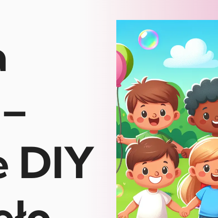
a
 –
e DIY
eło