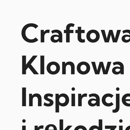
Craftow
Klonowa
Inspiracj
i rękodzi