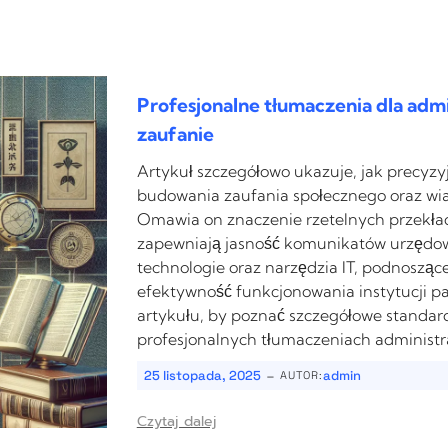
Profesjonalne tłumaczenia dla admi
zaufanie
Artykuł szczegółowo ukazuje, jak precyz
budowania zaufania społecznego oraz wiar
Omawia on znaczenie rzetelnych przekładó
zapewniają jasność komunikatów urzędow
technologie oraz narzędzia IT, podnosząc
efektywność funkcjonowania instytucji p
artykułu, by poznać szczegółowe standard
profesjonalnych tłumaczeniach administr
-
25 listopada, 2025
admin
AUTOR:
Czytaj dalej