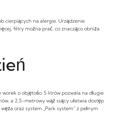
ób cierpiących na alergie. Urządzenie
ęcej, filtry można prać, co znacząco obniża
zień
worek o objętości 5 litrów pozwala na długie
hów, a 2,5-metrowy wąż ssący ułatwia dostęp
z węża oraz system „Park system” z pełnym