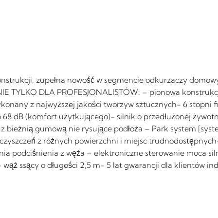
konstrukcji, zupełna nowość w segmencie odkurzaczy domow
0 NIE TYLKO DLA PROFESJONALISTÓW: – pionowa konstrukcj
any z najwyższej jakości tworzyw sztucznych- 6 stopni filtra
lko 68 dB (komfort użytkującego)- silnik o przedłużonej żyw
e z bieżnią gumową nie rysujące podłoża – Park system [sy
czyszczeń z różnych powierzchni i miejsc trudnodostępnych
nia podciśnienia z węża – elektroniczne sterowanie moca s
 wąż ssący o długości 2,5 m- 5 lat gwarancji dla klientów i