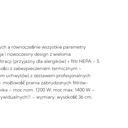
ych a równocześnie wszystkie parametry
a i nowoczesny design z wieloma
cji (przyjazny dla alergików) + filtr HEPA – 5
otności z zabezpieczeniem termicznym –
stem uchwytów] z zestawem profesjonalnych
- możliwość prania zabrudzonych filtrów-
ilnika – moc nom. 1200 W, moc max. 1400 W –
ndywidualnych!!! – wymiary: wysokość 36 cm,